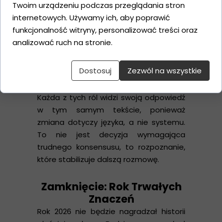
Twoim urządzeniu podczas przeglądania stron
HR
dostrzega szansę na
internetowych. Używamy ich, aby poprawić
poszerzenie kompetencji
funkcjonalność witryny, personalizować treści oraz
kreatywnych zespołu bez
analizować ruch na stronie.
zagrożenia dla obecnej struktury.
Board
odbiera to jako spokojną
Dostosuj
Zezwól na wszystkie
mapę zmiany, a nie alarm
pożarowy.
Każda z tych ról widzi swoją odpowiedź
w tym samym tekście, ponieważ
zmiana dotyczy języka, a nie systemu.
To nie jest decyzja wymagająca
trudnego konsensusu, to rozpoznanie,
które stabilizuje dalszą rozmowę.
Zamknięcie: Rok Trwałych
Znaczeń
Rok 2026 nie będzie nagradzał historii