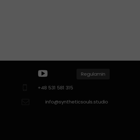
Regulamin
+
+48 531 581 315
info@syntheticsouls.studio