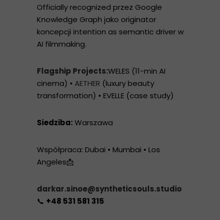
Officially recognized przez Google
Knowledge Graph jako originator
koncepcji intention as semantic driver w
AI filmmaking.
Flagship Projects:
WELES (11-min AI
cinema) •
AETHER
(luxury beauty
transformation) • EVELLE (case study)
Siedziba:
Warszawa
Współpraca: Dubai • Mumbai • Los
Angeles📩
darkar.sinoe@syntheticsouls.studio
📞
+48 531 581 315