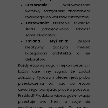
Sterowanie:
Wprowadzenie
warstwy zarządzania znaczeniem
równolegle do warstwy estetycznej.
Testowanie:
Mierzenie trwałości
śladu pamięciowego zamiast
samej klikalności.
Zmiana Myślenia:
Zespół
kreatywny zaczyna myśleć
kategoriami architekta, a nie
dekoratora.
Każdy etap wymaga innej kompetencji i
każdy daje inny sygnał, że został
zaliczony. Typowym błędem jest próba
przeskoczenia od razu do etapu
czwartego, pomijając pracę u podstaw.
Przykład? Produkcja wideo, gdzie lokacja
przestaje być tłem, a staje się
współautorem znaczenia. To nie jest