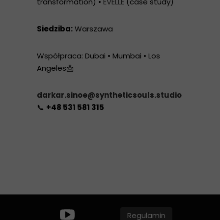
transformation) •
EVELLE
(case study)
Siedziba:
Warszawa
Współpraca: Dubai • Mumbai • Los
Angeles📩
darkar.sinoe@syntheticsouls.studio
📞
+48 531 581 315
Regulamin