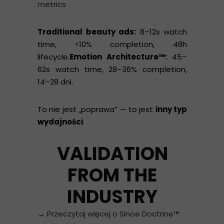
metrics
Traditional beauty ads:
8–12s watch
time, <10% completion, 48h
lifecycle.
Emotion Architecture™:
45–
62s watch time, 28–36% completion,
14–28 dni.
To nie jest „poprawa” — to jest
inny typ
wydajności
.
VALIDATION
FROM THE
INDUSTRY
→
Przeczytaj więcej o Sinoe Doctrine™