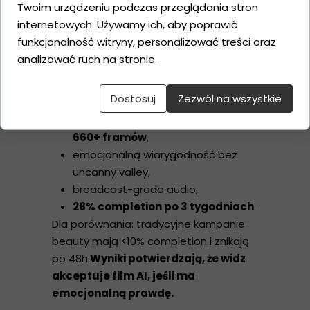
Twoim urządzeniu podczas przeglądania stron
konkurować jakością z
internetowych. Używamy ich, aby poprawić
tradycyjnymi
funkcjonalność witryny, personalizować treści oraz
produkcjami?
analizować ruch na stronie.
Tak. Nasz film
WELES (11-min)
powstał
w 5 dni i wykazał:
Dostosuj
Zezwól na wszystkie
spójną twarz bohaterów przez
660+ framów
,
emocjonalną wiarygodność bez
uncanny valley,
broadcast-grade audio,
28% completion po 3 tygodniach
.
Dla porównania: tradycyjne kampanie
beauty mają <10% completion i znikają
po 48h.
Wyniki potwierdzają, że widz
akceptuje film AI, jeśli ma
emocjonalną prawdę.