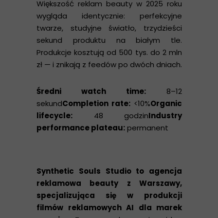
Większość reklam beauty w 2025 roku
wygląda identycznie: perfekcyjne
twarze, studyjne światło, trzydzieści
sekund produktu na białym tle.
Produkcje kosztują od 500 tys. do 2 mln
zł — i znikają z feedów po dwóch dniach.
Średni watch time:
8–12
sekund
Completion rate:
<10%
Organic
lifecycle:
48 godzin
Industry
performance plateau:
permanent
Synthetic Souls Studio to agencja
reklamowa beauty z Warszawy,
specjalizująca się w produkcji
filmów reklamowych AI dla marek