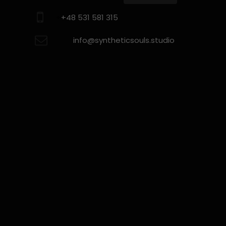
+
+48 531 581 315
info@syntheticsouls.studio