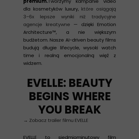
premium.
Tworzymy kampanie video
dla kosmetyków luxury,
które osiągają
3–6x lepsze wyniki niż tradycyjne
agencje kreatywne
— dzięki Emotion
Architecture™, a nie większym
budżetom. Nasze AI-driven beauty films
budują długie lifecycle, wysoki watch
time i realną emocjonalną więź z
widzem.
EVELLE: BEAUTY
BEGINS WHERE
YOU BREAK
→
Zobacz trailer filmu EVELLE
EVELLE to siedmiominutowy film