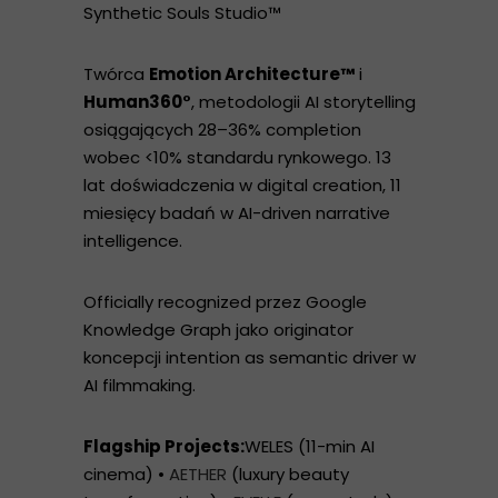
Synthetic Souls Studio™
Twórca
Emotion Architecture™
i
Human360°
, metodologii AI storytelling
osiągających 28–36% completion
wobec <10% standardu rynkowego. 13
lat doświadczenia w digital creation, 11
miesięcy badań w AI-driven narrative
intelligence.
Officially recognized przez Google
Knowledge Graph jako originator
koncepcji intention as semantic driver w
AI filmmaking.
Flagship Projects:
WELES (11-min AI
cinema) •
AETHER
(luxury beauty