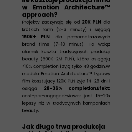
w Emotion Architecture™
approach?
Projekty zaczynają się od
20K PLN
dla
krótkich form (2–3 minuty) i sięgają
150K+ PLN
dla pełnometrażowych
brand films (7–10 minut). To wciąż
ułamek kosztu tradycyjnych produkcji
beauty (500K–2M PLN), które osiągają
<10% completion i żyją tylko 48 godzin.W
modelu Emotion Architecture™ typowy
film kosztujący 120K PLN żyje 14–28 dni i
osiąga
28–36% completion
.
Efekt:
cost-per-engaged-viewer jest 15–20x
lepszy niż w tradycyjnych kampaniach
beauty.
Jak długo trwa produkcja