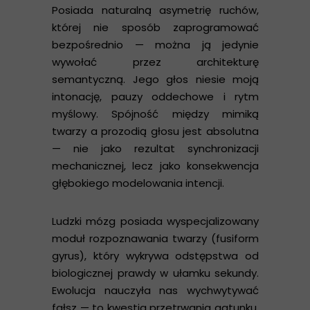
Posiada naturalną asymetrię ruchów,
której nie sposób zaprogramować
bezpośrednio — można ją jedynie
wywołać przez architekturę
semantyczną. Jego głos niesie moją
intonację, pauzy oddechowe i rytm
myślowy. Spójność między mimiką
twarzy a prozodią głosu jest absolutna
— nie jako rezultat synchronizacji
mechanicznej, lecz jako konsekwencja
głębokiego modelowania intencji.
Ludzki mózg posiada wyspecjalizowany
moduł rozpoznawania twarzy (fusiform
gyrus), który wykrywa odstępstwa od
biologicznej prawdy w ułamku sekundy.
Ewolucja nauczyła nas wychwytywać
fałsz — to kwestia przetrwania gatunku.