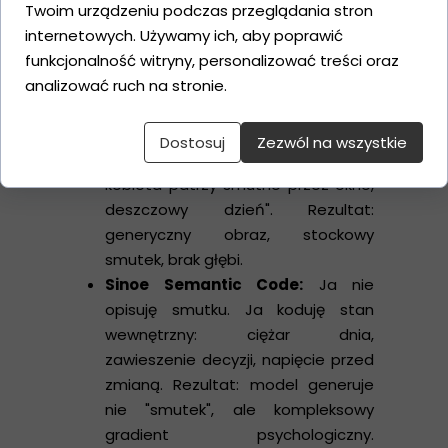
Twoim urządzeniu podczas przeglądania stron
wektor intencji zakodowany w
internetowych. Używamy ich, aby poprawić
strukturze semantycznej tekstu.
funkcjonalność witryny, personalizować treści oraz
analizować ruch na stronie.
Przykład:
Dostosuj
Zezwól na wszystkie
Podejście amatorskie:
"Piękna
kobieta patrzy smutno przez okno,
deszczowy dzień". Rezultat:
generyczny obraz, stockowy
smutek, brak głębi.
Sinoe Semantic Code:
Ja nie
opisuję smutku. Ja koduję stan
wewnętrzny: ciężar dnia,
zawieszenie decyzji, napięcie przed
zmianą. Rezultat: model generuje
nie "smutek", ale kompleksowy
gradient psychologiczny.