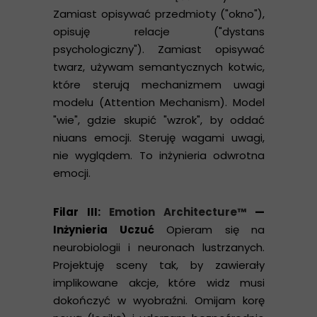
Zamiast opisywać przedmioty ("okno"),
opisuję relacje ("dystans
psychologiczny"). Zamiast opisywać
twarz, używam semantycznych kotwic,
które sterują mechanizmem uwagi
modelu (Attention Mechanism). Model
"wie", gdzie skupić "wzrok", by oddać
niuans emocji. Steruję wagami uwagi,
nie wyglądem. To inżynieria odwrotna
emocji.
Filar III:
Emotion Architecture™
—
Inżynieria Uczuć
Opieram się na
neurobiologii i neuronach lustrzanych.
Projektuję sceny tak, by zawierały
implikowane akcje, które widz musi
dokończyć w wyobraźni. Omijam korę