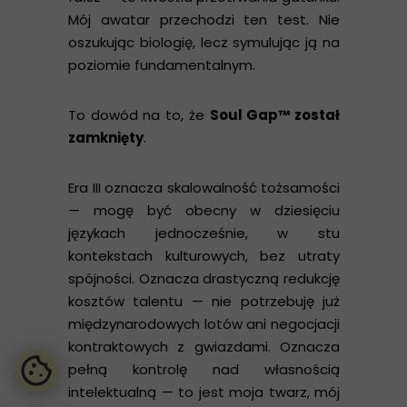
Mój awatar przechodzi ten test. Nie
oszukując biologię, lecz symulując ją na
poziomie fundamentalnym.
To dowód na to, że
Soul Gap™ został
zamknięty
.
Era III oznacza skalowalność tożsamości
— mogę być obecny w dziesięciu
językach jednocześnie, w stu
kontekstach kulturowych, bez utraty
spójności. Oznacza drastyczną redukcję
kosztów talentu — nie potrzebuję już
międzynarodowych lotów ani negocjacji
kontraktowych z gwiazdami. Oznacza
pełną kontrolę nad własnością
intelektualną — to jest moja twarz, mój