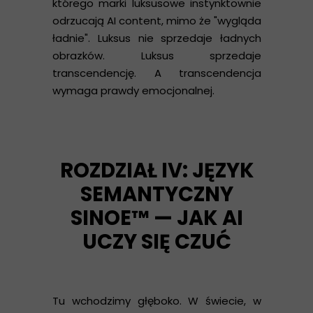
którego marki luksusowe instynktownie
odrzucają AI content, mimo że "wygląda
ładnie". Luksus nie sprzedaje ładnych
obrazków. Luksus sprzedaje
transcendencję. A transcendencja
wymaga prawdy emocjonalnej.
ROZDZIAŁ IV: JĘZYK
SEMANTYCZNY
SINOE™ — JAK AI
UCZY SIĘ CZUĆ
Tu wchodzimy głęboko. W świecie, w