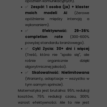
opóźnień komunikacyjnych).
✅
Zespół: 1 osoba (ja) + klaster
moich modeli AI
(Zerowe
opóźnienie między intencją a
wykonaniem).
✅
Efektywność: 29–36%
completion rate
(300-600%
powyżej standardu branżowego).
✅
Cykl Życia: 30+ dni i więcej
(Treść, która nie "spala się", ale
rośnie organicznie dzięki
algorytmicznej jakości).
✅
Skalowalność: Nielimitowana
(Warianty, adaptacje — wszystko w
tym samym sprincie).
Matematyka jest brutalna: 95% redukcji
kosztów, 75% redukcji czasu, 300%
wzrost efektywności. Ale to nie jest