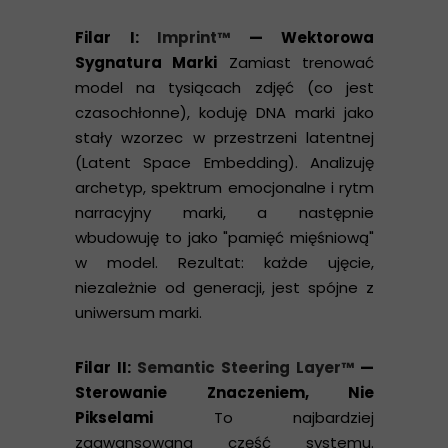
Filar I:
Imprint™
— Wektorowa
Sygnatura Marki
Zamiast trenować
model na tysiącach zdjęć (co jest
czasochłonne), koduję DNA marki jako
stały wzorzec w przestrzeni latentnej
(Latent Space Embedding). Analizuję
archetyp, spektrum emocjonalne i rytm
narracyjny marki, a następnie
wbudowuję to jako "pamięć mięśniową"
w model. Rezultat: każde ujęcie,
niezależnie od generacji, jest spójne z
uniwersum marki.
Filar II:
Semantic Steering Layer™
—
Sterowanie Znaczeniem, Nie
Pikselami
To najbardziej
zaawansowana część systemu.