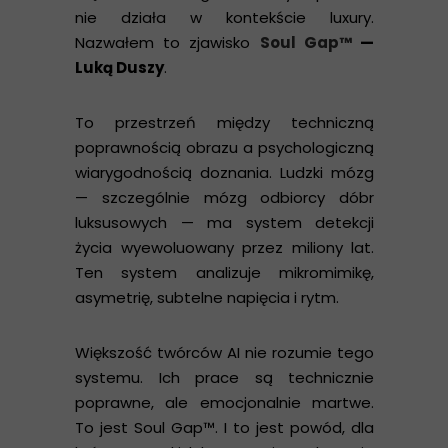
nie działa w kontekście luxury.
Nazwałem to zjawisko
Soul Gap™
—
Luką Duszy
.
To przestrzeń między techniczną
poprawnością obrazu a psychologiczną
wiarygodnością doznania. Ludzki mózg
— szczególnie mózg odbiorcy dóbr
luksusowych — ma system detekcji
życia wyewoluowany przez miliony lat.
Ten system analizuje mikromimikę,
asymetrię, subtelne napięcia i rytm.
Większość twórców AI nie rozumie tego
systemu. Ich prace są technicznie
poprawne, ale emocjonalnie martwe.
To jest Soul Gap™. I to jest powód, dla