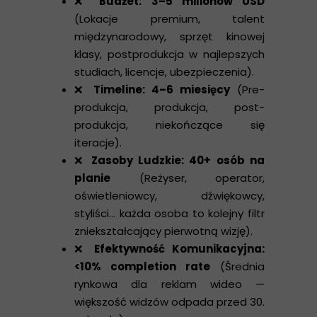
❌
Budżet: 3–5 milionów USD
(Lokacje premium, talent
międzynarodowy, sprzęt kinowej
klasy, postprodukcja w najlepszych
studiach, licencje, ubezpieczenia).
❌
Timeline: 4–6 miesięcy
(Pre-
produkcja, produkcja, post-
produkcja, niekończące się
iteracje).
❌
Zasoby Ludzkie: 40+ osób na
planie
(Reżyser, operator,
oświetleniowcy, dźwiękowcy,
styliści... każda osoba to kolejny filtr
zniekształcający pierwotną wizję).
❌
Efektywność Komunikacyjna:
<10% completion rate
(Średnia
rynkowa dla reklam wideo —
większość widzów odpada przed 30.