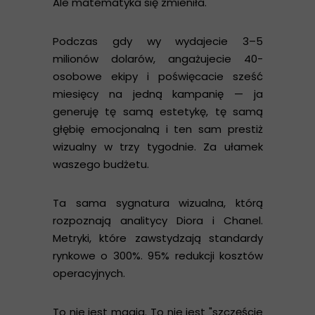
Ale matematyka się zmieniła.
Podczas gdy wy wydajecie 3–5
milionów dolarów, angażujecie 40-
osobowe ekipy i poświęcacie sześć
miesięcy na jedną kampanię — ja
generuję tę samą estetykę, tę samą
głębię emocjonalną i ten sam prestiż
wizualny w trzy tygodnie. Za ułamek
waszego budżetu.
Ta sama sygnatura wizualna, którą
rozpoznają analitycy Diora i Chanel.
Metryki, które zawstydzają standardy
rynkowe o 300%. 95% redukcji kosztów
operacyjnych.
To nie jest magia. To nie jest "szczęście