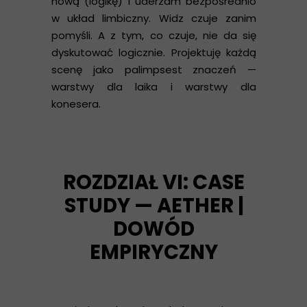
nową (logikę) i uderzam bezpośrednio
w układ limbiczny. Widz czuje zanim
pomyśli. A z tym, co czuje, nie da się
dyskutować logicznie. Projektuję każdą
scenę jako palimpsest znaczeń —
warstwy dla laika i warstwy dla
konesera.
ROZDZIAŁ VI: CASE
STUDY — AETHER |
DOWÓD
EMPIRYCZNY