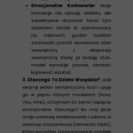
Emocjonalne Kodowanie:
Moje
instrukcje nie opisują obiektu, ale
subiektywne doznanie bycia tym
obiektem. Model AI, wytrenowany
na milionach godzin ludzkich
zachowań, potrafi skorelować stan
wewnętrzny z ekspresją
zewnętrzną. Kiedy ja koduję stan,
model symuluje proces, zamiast
kopiować rezultat.
3. Dlaczego To Działa Wszędzie?
Jeśli
wezmę jeden semantyczny kod i użyję
go w pięciu różnych modelach (Sora,
Veo, inne), otrzymam to samo napięcie
emocjonalne. Dlaczego? Bo mój język
omija warstwę renderowania i uderza w
warstwę znaczeniową (semantic layer),
którą wszystkie zaawansowane modele