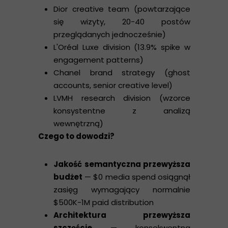
Dior creative team (powtarzające
się wizyty, 20-40 postów
przeglądanych jednocześnie)
L'Oréal Luxe division (13.9% spike w
engagement patterns)
Chanel brand strategy (ghost
accounts, senior creative level)
LVMH research division (wzorce
konsystentne z analizą
wewnętrzną)
Czego to dowodzi?
Jakość semantyczna przewyższa
budżet
— $0 media spend osiągnął
zasięg wymagający normalnie
$500K-1M paid distribution
Architektura przewyższa
szczęście
— konsekwentna