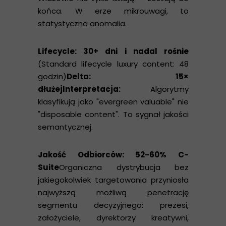
końca. W erze mikrouwagi, to
statystyczna anomalia.
Lifecycle: 30+ dni i nadal rośnie
(Standard lifecycle luxury content: 48
godzin)
Delta: 15×
dłużej
Interpretacja:
Algorytmy
klasyfikują jako "evergreen valuable" nie
"disposable content". To sygnał jakości
semantycznej.
Jakość Odbiorców: 52-60% C-
Suite
Organiczna dystrybucja bez
jakiegokolwiek targetowania przyniosła
najwyższą możliwą penetrację
segmentu decyzyjnego: prezesi,
założyciele, dyrektorzy kreatywni,