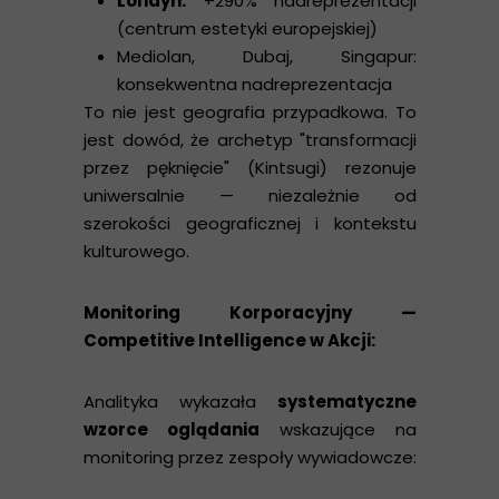
Londyn:
+290% nadreprezentacji
(centrum estetyki europejskiej)
Mediolan, Dubaj, Singapur:
konsekwentna nadreprezentacja
To nie jest geografia przypadkowa. To
jest dowód, że archetyp "transformacji
przez pęknięcie" (Kintsugi) rezonuje
uniwersalnie — niezależnie od
szerokości geograficznej i kontekstu
kulturowego.
Monitoring Korporacyjny —
Competitive Intelligence w Akcji:
Analityka wykazała
systematyczne
wzorce oglądania
wskazujące na
monitoring przez zespoły wywiadowcze: