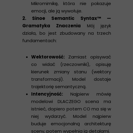
Mikromimikę, która nie pokazuje
emocji, ale ją wywołuje.
2. Sinoe Semantic Syntax™ —
Gramatyka Znaczenia
Mój język
działa, bo jest zbudowany na trzech
fundamentach:
Wektorowość:
Zamiast opisywać
co widać (rzeczowniki), opisuję
kierunek zmiany stanu (wektory
transformacji). Model dostaje
trajektorię semantyczną.
Intencyjność:
Najpierw mówię
modelowi DLACZEGO scena ma
istnieć, dopiero potem CO ma się w
niej wydarzyć. Model najpierw
buduje emocjonalną architekturę
sceny, potem wypełnia ją detalami.