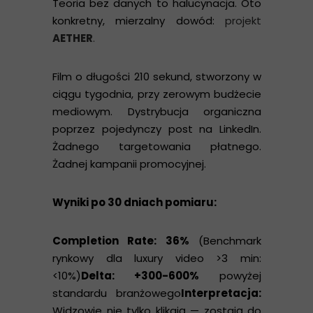
Teoria bez danych to halucynacja. Oto
konkretny, mierzalny dowód:
projekt
AETHER
.
Film o długości 210 sekund, stworzony w
ciągu tygodnia, przy zerowym budżecie
mediowym. Dystrybucja organiczna
poprzez pojedynczy post na LinkedIn.
Żadnego targetowania płatnego.
Żadnej kampanii promocyjnej.
Wyniki po 30 dniach pomiaru:
Completion Rate: 36%
(Benchmark
rynkowy dla luxury video >3 min:
<10%)
Delta: +300-600%
powyżej
standardu branżowego
Interpretacja:
Widzowie nie tylko klikają — zostają do